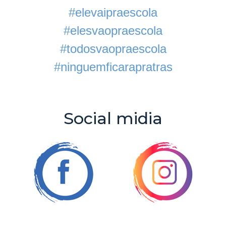
#elevaipraescola
#elesvaopraescola
#todosvaopraescola
#ninguemficarapratras
Social midia