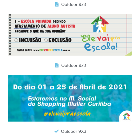
Outdoor 9x3
Outdoor 9x3
Outdoor 9X3