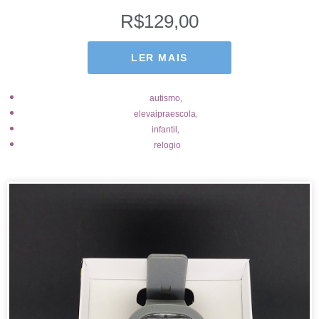
R$
129,00
LER MAIS
,
autismo
,
elevaipraescola
,
infantil
relogio