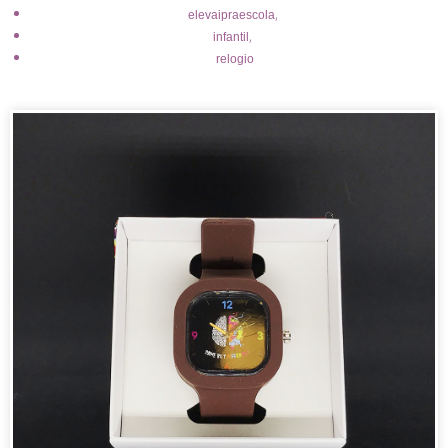
,
elevaipraescola
,
infantil
relogio