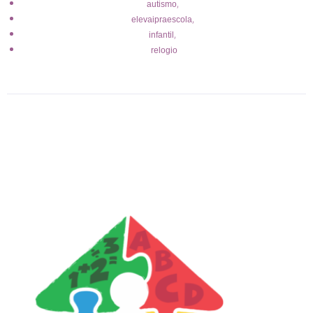
,
autismo
,
elevaipraescola
,
infantil
relogio