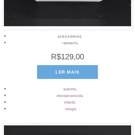
,
ACESSÓRIOS
INFANTIL
R$
129,00
LER MAIS
,
autismo
,
elevaipraescola
,
infantil
relogio