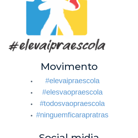
Movimento
#elevaipraescola
#elesvaopraescola
#todosvaopraescola
#ninguemficarapratras
Social midia