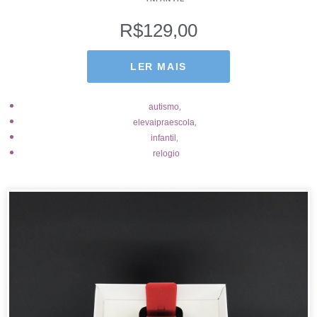
R$
129,00
LER MAIS
,
autismo
,
elevaipraescola
,
infantil
relogio