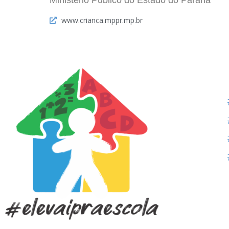
Ministério Público do Estado do Paraná
www.crianca.mppr.mp.br