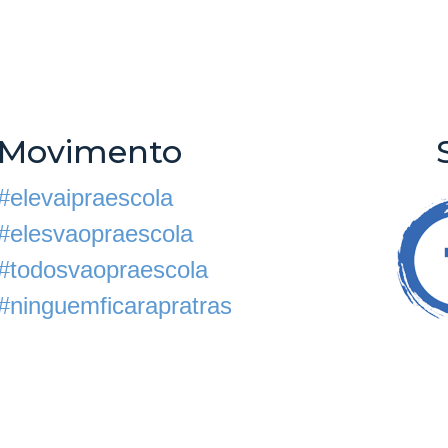
Movimento
#elevaipraescola
#elesvaopraescola
#todosvaopraescola
#ninguemficarapratras