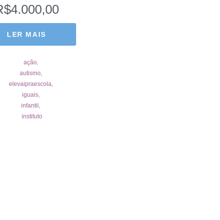
R$
4.000,00
LER MAIS
,
ação
,
autismo
,
elevaipraescola
,
iguais
,
infantil
instituto