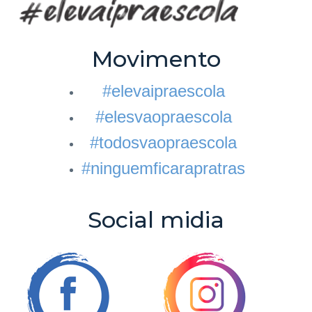
Movimento
#elevaipraescola
#elesvaopraescola
#todosvaopraescola
#ninguemficarapratras
Social midia